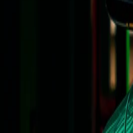
검색
KRW
USD
KR
EN